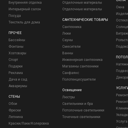
ОКНА
Внутренняя отделка
Отделочные материалы
Окна
Интерьерный салон
Отделочные материалы
Издели
Посуда
САНТЕХНИЧЕСКИЕ ТОВАРЫ
Остекл
Текстиль для дома
Сантехника
Солнц
ПРОЧЕЕ
Люки
Витраж
Бассейны
Сауны
Рольст
Фонтаны
Смесители
Подоко
Хозтовары
Ванны
ПОТОЛ
Спорт
Инженерная сантехника
Натяжн
Подарки
Магазины сантехники
Подвес
Реклама
Санфаянс
Декора
Дача и сад
Полотенцесушители
Аквариумы
УСЛУГ
Освещение
Ремон
СТЕНЫ
Люстры
Ремонт
Обои
Светильники и бра
Клинин
Фрески
Потолочные светильники
Укладк
Лепнина
Точечные светильники
Услуга
Краски/Лаки/Колеровка