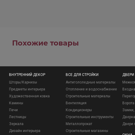
Похожие товары
ВНУТРЕННИЙ ДЕКОР
ВСЕ ДЛЯ СТРОЙКИ
ДВЕРИ
Шторы/Карнизы
Антигололедные материалы
Межко
Предметы интерьера
Отопление и водоснабжение
Входна
Художественная ковка
Строительные материалы
Перего
Камины
Вентиляция
Ворота
Печи
Кондиционеры
Замки, 
Лестницы
Строительные инструменты
Дверна
Зеркала
Металлопрокат
Двери 
Дизайн интерьера
Строительные магазины