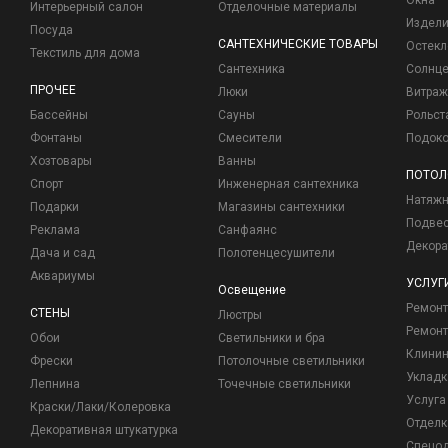
Окна
Интерьерный салон
Отделочные материалы
Издели
Посуда
САНТЕХНИЧЕСКИЕ ТОВАРЫ
Остекл
Текстиль для дома
Сантехника
Солнц
ПРОЧЕЕ
Люки
Витраж
Бассейны
Сауны
Рольст
Фонтаны
Смесители
Подоко
Хозтовары
Ванны
ПОТОЛ
Спорт
Инженерная сантехника
Натяжн
Подарки
Магазины сантехники
Подвес
Реклама
Санфаянс
Декора
Дача и сад
Полотенцесушители
Аквариумы
УСЛУГ
Освещение
Ремон
СТЕНЫ
Люстры
Ремонт
Обои
Светильники и бра
Клинин
Фрески
Потолочные светильники
Укладк
Лепнина
Точечные светильники
Услуга
Краски/Лаки/Колеровка
Отделк
Декоративная штукатурка
Спецо