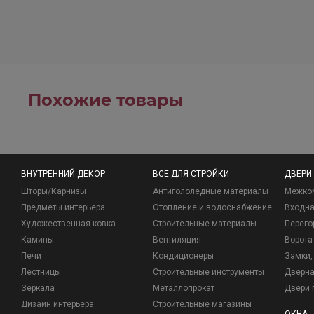
Похожие товары
ВНУТРЕННИЙ ДЕКОР
ВСЕ ДЛЯ СТРОЙКИ
ДВЕРИ
Шторы/Карнизы
Антигололедные материалы
Межко
Предметы интерьера
Отопление и водоснабжение
Входна
Художественная ковка
Строительные материалы
Перего
Камины
Вентиляция
Ворота
Печи
Кондиционеры
Замки, 
Лестницы
Строительные инструменты
Дверна
Зеркала
Металлопрокат
Двери 
Дизайн интерьера
Строительные магазины