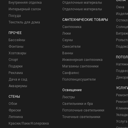
ОКНА
Внутренняя отделка
Отделочные материалы
Окна
Интерьерный салон
Отделочные материалы
Издели
Посуда
САНТЕХНИЧЕСКИЕ ТОВАРЫ
Остекл
Текстиль для дома
Сантехника
Солнц
ПРОЧЕЕ
Люки
Витраж
Бассейны
Сауны
Рольст
Фонтаны
Смесители
Подоко
Хозтовары
Ванны
ПОТОЛ
Спорт
Инженерная сантехника
Натяжн
Подарки
Магазины сантехники
Подвес
Реклама
Санфаянс
Декора
Дача и сад
Полотенцесушители
Аквариумы
УСЛУГ
Освещение
Ремон
СТЕНЫ
Люстры
Ремонт
Обои
Светильники и бра
Клинин
Фрески
Потолочные светильники
Укладк
Лепнина
Точечные светильники
Услуга
Краски/Лаки/Колеровка