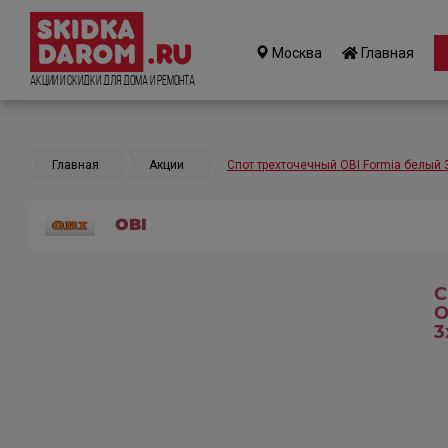
Москва
Главная
Акции и Скидки для дома и ремонта
Главная
Акции
Спот трехточечный OBI Formia белый 
OBI
С
O
3