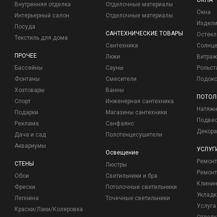
ОКНА
Внутренняя отделка
Отделочные материалы
Окна
Интерьерный салон
Отделочные материалы
Издели
Посуда
САНТЕХНИЧЕСКИЕ ТОВАРЫ
Остекл
Текстиль для дома
Сантехника
Солнц
ПРОЧЕЕ
Люки
Витраж
Бассейны
Сауны
Рольст
Фонтаны
Смесители
Подоко
Хозтовары
Ванны
ПОТОЛ
Спорт
Инженерная сантехника
Натяжн
Подарки
Магазины сантехники
Подвес
Реклама
Санфаянс
Декора
Дача и сад
Полотенцесушители
Аквариумы
УСЛУГ
Освещение
Ремон
СТЕНЫ
Люстры
Ремонт
Обои
Светильники и бра
Клинин
Фрески
Потолочные светильники
Укладк
Лепнина
Точечные светильники
Услуга
Краски/Лаки/Колеровка