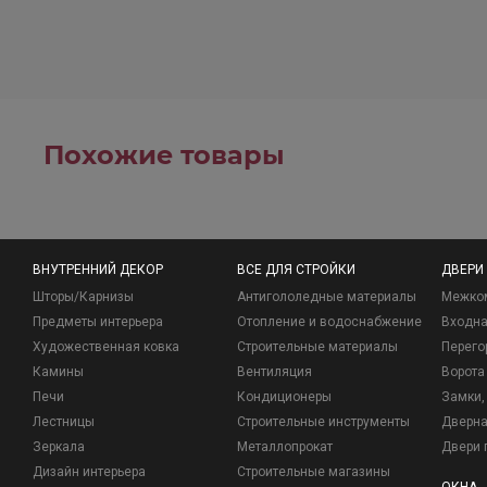
Похожие товары
ВНУТРЕННИЙ ДЕКОР
ВСЕ ДЛЯ СТРОЙКИ
ДВЕРИ
Шторы/Карнизы
Антигололедные материалы
Межко
Предметы интерьера
Отопление и водоснабжение
Входна
Художественная ковка
Строительные материалы
Перего
Камины
Вентиляция
Ворота
Печи
Кондиционеры
Замки, 
Лестницы
Строительные инструменты
Дверна
Зеркала
Металлопрокат
Двери 
Дизайн интерьера
Строительные магазины