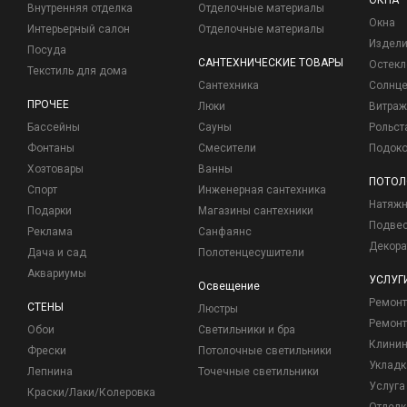
ОКНА
Внутренняя отделка
Отделочные материалы
Окна
Интерьерный салон
Отделочные материалы
Издели
Посуда
САНТЕХНИЧЕСКИЕ ТОВАРЫ
Остекл
Текстиль для дома
Сантехника
Солнц
ПРОЧЕЕ
Люки
Витраж
Бассейны
Сауны
Рольст
Фонтаны
Смесители
Подоко
Хозтовары
Ванны
ПОТОЛ
Спорт
Инженерная сантехника
Натяжн
Подарки
Магазины сантехники
Подвес
Реклама
Санфаянс
Декора
Дача и сад
Полотенцесушители
Аквариумы
УСЛУГ
Освещение
Ремон
СТЕНЫ
Люстры
Ремонт
Обои
Светильники и бра
Клинин
Фрески
Потолочные светильники
Укладк
Лепнина
Точечные светильники
Услуга
Краски/Лаки/Колеровка