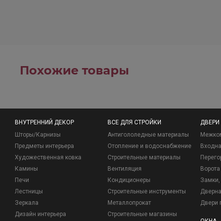
Похожие товары
ВНУТРЕННИЙ ДЕКОР
ВСЕ ДЛЯ СТРОЙКИ
ДВЕРИ
Шторы/Карнизы
Антигололедные материалы
Межко
Предметы интерьера
Отопление и водоснабжение
Входна
Художественная ковка
Строительные материалы
Перего
Камины
Вентиляция
Ворота
Печи
Кондиционеры
Замки, 
Лестницы
Строительные инструменты
Дверна
Зеркала
Металлопрокат
Двери 
Дизайн интерьера
Строительные магазины