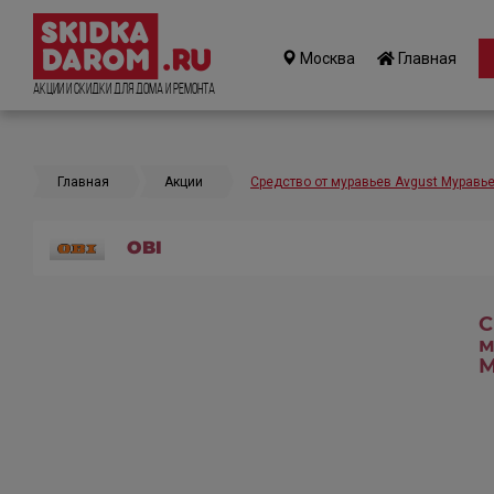
Москва
Главная
Акции и Скидки для дома и ремонта
Главная
Акции
Средство от муравьев Avgust Муравье
OBI
С
м
М