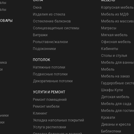
ОКНА
МЕБЕЛЬ
иалы
Окна
Корпусная мебель
иалы
Изделия из стекла
Мебель из МДФ
ТОВАРЫ
Остекление балконов
Мебель из массив
Солнцезащитные системы
Матрасы
Витражи
Мягкая мебель
Рольставни/жалюзи
Офисная мебель
Подоконники
Кабинеты
Столы и стулья
ПОТОЛОК
ника
Мебель для ванны
Натяжные потолки
ки
Мебель
Подвесные потолки
Мебель на заказ
Декоративные потолки
Гардеробные сист
Шкафы Купе
УСЛУГИ И РЕМОНТ
Детская мебель
Ремонт помещений
Мебель для сада
Ремонт мебели
Мебель для гостин
Клининг
ьники
Кровати
Укладка напольных покрытий
ики
Диваны и кресла
Услуга распиловки
Библиотеки