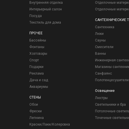
Внутренняя отделка
Отделочные матер
Интерьерный салон
Отделочные матер
Посуда
САНТЕХНИЧЕСКИЕ 
Текстиль для дома
Сантехника
ПРОЧЕЕ
Люки
Бассейны
Сауны
Фонтаны
Смесители
Хозтовары
Ванны
Спорт
Инженерная сантех
Подарки
Магазины сантехни
Реклама
Санфаянс
Дача и сад
Полотенцесушители
Аквариумы
Освещение
СТЕНЫ
Люстры
Обои
Светильники и бра
Фрески
Потолочные светил
Лепнина
Точечные светильн
Краски/Лаки/Колеровка