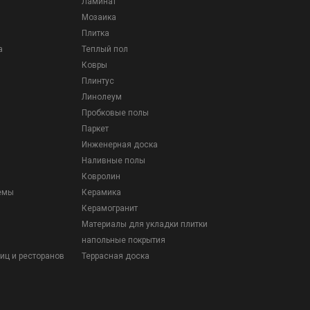
Ламинат
Мозаика
Плитка
а
Теплый пол
Ковры
Плинтус
Линолеум
Пробковые полы
Паркет
Инженерная доска
Наливные полы
Ковролин
емы
Керамика
Керамогранит
Материалы для укладки плитки
напольные покрытия
иц и ресторанов
Террасная доска