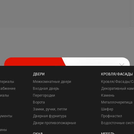
ДВЕРИ
КРОВЛЯ/ФАСАДЫ
териалы
Межкомнатные двери
Кровля/Фасады/С
набжение
Входная дверь
Декоративный кам
риалы
Перегородки
Камень
Ворота
Металлочерепица
Замки, ручки, петли
Шифер
рументы
Дверная фурнитура
Профнастил
Двери противопожарные
Водосточные сис
зины