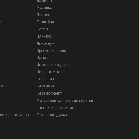
Ламинат
Мозаика
Плитка
а
Теплый пол
Ковры
Плинтус
Линолеум
Пробковые полы
Паркет
Инженерная доска
Наливные полы
Ковролин
емы
Керамика
Керамогранит
Материалы для укладки плитки
напольные покрытия
иц и ресторанов
Террасная доска