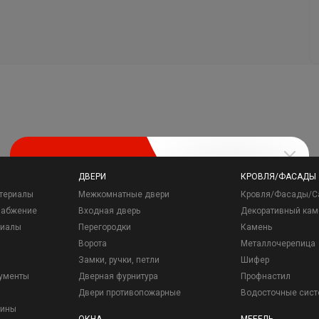
ДВЕРИ
КРОВЛЯ/ФАСАДЫ
териалы
Межкомнатные двери
Кровля/Фасады/С
набжение
Входная дверь
Декоративный кам
риалы
Перегородки
Камень
Ворота
Металлочерепица
Замки, ручки, петли
Шифер
рументы
Дверная фурнитура
Профнастил
Двери противопожарные
Водосточные сис
зины