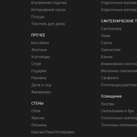
Внутренняя отделка
Отделочные матер
Интерьерный салон
Отделочные матер
Посуда
САНТЕХНИЧЕСКИЕ 
Текстиль для дома
Сантехника
ПРОЧЕЕ
Люки
Бассейны
Сауны
Фонтаны
Смесители
Хозтовары
Ванны
Спорт
Инженерная сантех
Подарки
Магазины сантехни
Реклама
Санфаянс
Дача и сад
Полотенцесушители
Аквариумы
Освещение
СТЕНЫ
Люстры
Обои
Светильники и бра
Фрески
Потолочные светил
Лепнина
Точечные светильн
Краски/Лаки/Колеровка