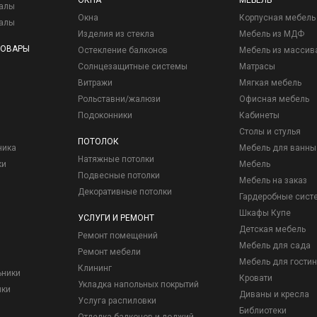
ОКНА
МЕБЕЛЬ
иалы
Окна
Корпусная мебель
иалы
Изделия из стекла
Мебель из МДФ
ТОВАРЫ
Остекление балконов
Мебель из массив
Солнцезащитные системы
Матрасы
Витражи
Мягкая мебель
Рольставни/жалюзи
Офисная мебель
Подоконники
Кабинеты
Столы и стулья
ПОТОЛОК
ника
Мебель для ванны
Натяжные потолки
ки
Мебель
Подвесные потолки
Мебель на заказ
Декоративные потолки
Гардеробные сист
Шкафы Купе
УСЛУГИ И РЕМОНТ
Детская мебель
Ремонт помещений
Мебель для сада
Ремонт мебели
Мебель для гостин
Клининг
ьники
Кровати
Укладка напольных покрытий
ики
Диваны и кресла
Услуга распиловки
Библиотеки