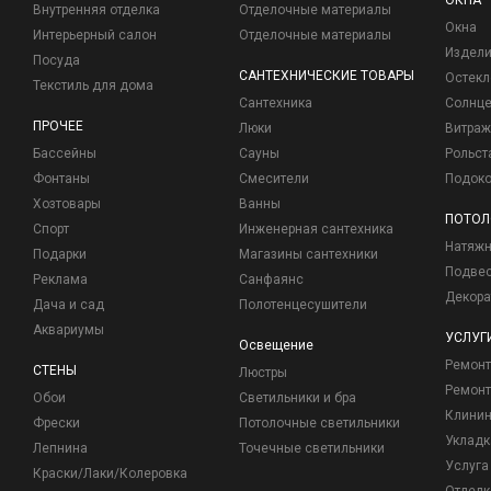
ОКНА
Внутренняя отделка
Отделочные материалы
Окна
Интерьерный салон
Отделочные материалы
Издели
Посуда
САНТЕХНИЧЕСКИЕ ТОВАРЫ
Остекл
Текстиль для дома
Сантехника
Солнц
ПРОЧЕЕ
Люки
Витраж
Бассейны
Сауны
Рольст
Фонтаны
Смесители
Подоко
Хозтовары
Ванны
ПОТОЛ
Спорт
Инженерная сантехника
Натяжн
Подарки
Магазины сантехники
Подвес
Реклама
Санфаянс
Декора
Дача и сад
Полотенцесушители
Аквариумы
УСЛУГ
Освещение
Ремон
СТЕНЫ
Люстры
Ремонт
Обои
Светильники и бра
Клинин
Фрески
Потолочные светильники
Укладк
Лепнина
Точечные светильники
Услуга
Краски/Лаки/Колеровка