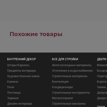
Похожие товары
ВНУТРЕННИЙ ДЕКОР
ВСЕ ДЛЯ СТРОЙКИ
ДВЕРИ
Шторы/Карнизы
Антигололедные материалы
Межко
Предметы интерьера
Отопление и водоснабжение
Входна
Художественная ковка
Строительные материалы
Перего
Камины
Вентиляция
Ворота
Печи
Кондиционеры
Замки, 
Лестницы
Строительные инструменты
Дверна
Зеркала
Металлопрокат
Двери 
Дизайн интерьера
Строительные магазины