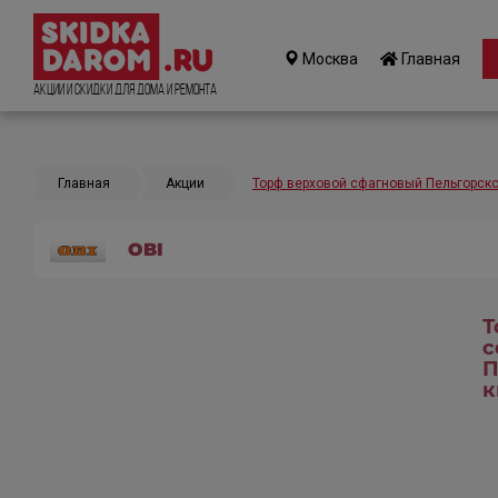
Москва
Главная
Акции и Скидки для дома и ремонта
Главная
Акции
Торф верховой сфагновый Пельгорско
OBI
Т
с
П
к