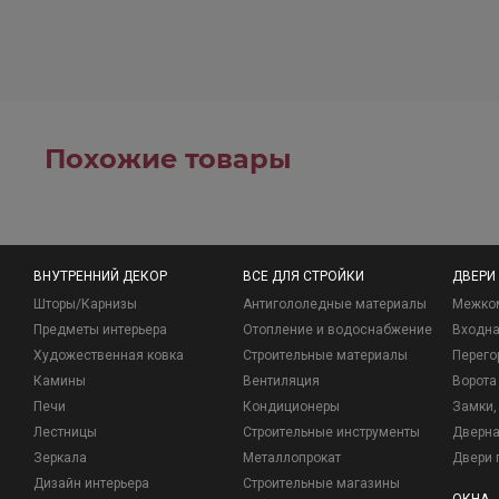
Похожие товары
ВНУТРЕННИЙ ДЕКОР
ВСЕ ДЛЯ СТРОЙКИ
ДВЕРИ
Шторы/Карнизы
Антигололедные материалы
Межко
Предметы интерьера
Отопление и водоснабжение
Входна
Художественная ковка
Строительные материалы
Перего
Камины
Вентиляция
Ворота
Печи
Кондиционеры
Замки, 
Лестницы
Строительные инструменты
Дверна
Зеркала
Металлопрокат
Двери 
Дизайн интерьера
Строительные магазины