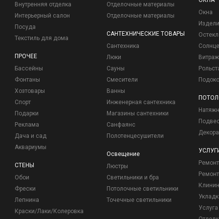
ОКНА
Внутренняя отделка
Отделочные материалы
Окна
Интерьерный салон
Отделочные материалы
Издели
Посуда
САНТЕХНИЧЕСКИЕ ТОВАРЫ
Остекл
Текстиль для дома
Сантехника
Солнц
ПРОЧЕЕ
Люки
Витраж
Бассейны
Сауны
Рольст
Фонтаны
Смесители
Подоко
Хозтовары
Ванны
ПОТОЛ
Спорт
Инженерная сантехника
Натяжн
Подарки
Магазины сантехники
Подвес
Реклама
Санфаянс
Декора
Дача и сад
Полотенцесушители
Аквариумы
УСЛУГ
Освещение
Ремон
СТЕНЫ
Люстры
Ремонт
Обои
Светильники и бра
Клинин
Фрески
Потолочные светильники
Укладк
Лепнина
Точечные светильники
Услуга
Краски/Лаки/Колеровка