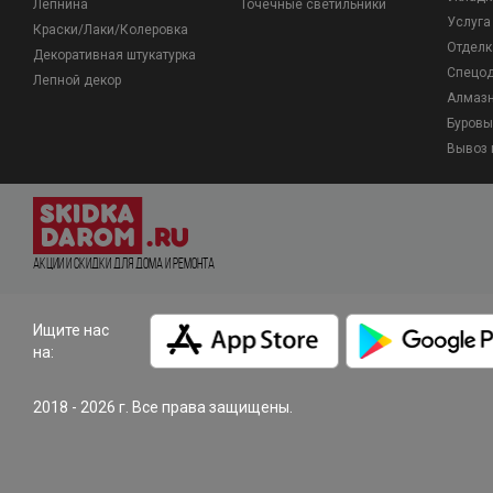
Лепнина
Точечные светильники
Услуга
Краски/Лаки/Колеровка
Отделк
Декоративная штукатурка
Спецо
Лепной декор
Алмазн
Буровы
Вывоз 
Акции и Скидки для дома и ремонта
Ищите нас
на:
2018 - 2026 г. Все права защищены.