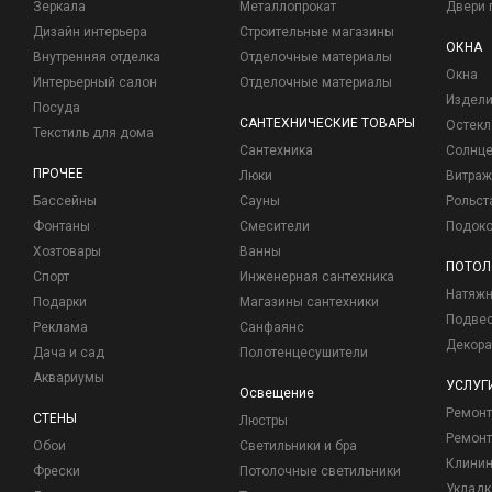
Зеркала
Металлопрокат
Двери 
Дизайн интерьера
Строительные магазины
ОКНА
Внутренняя отделка
Отделочные материалы
Окна
Интерьерный салон
Отделочные материалы
Издели
Посуда
САНТЕХНИЧЕСКИЕ ТОВАРЫ
Остекл
Текстиль для дома
Сантехника
Солнц
ПРОЧЕЕ
Люки
Витраж
Бассейны
Сауны
Рольст
Фонтаны
Смесители
Подоко
Хозтовары
Ванны
ПОТОЛ
Спорт
Инженерная сантехника
Натяжн
Подарки
Магазины сантехники
Подвес
Реклама
Санфаянс
Декора
Дача и сад
Полотенцесушители
Аквариумы
УСЛУГ
Освещение
Ремон
СТЕНЫ
Люстры
Ремонт
Обои
Светильники и бра
Клинин
Фрески
Потолочные светильники
Укладк