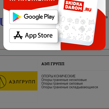
ЛЮСАРТ
Интернет-магазин люстр и светильников
Lusart.ru
АЭЛ ГРУПП
ОПОРЫ КОНИЧЕСКИЕ
Опоры граненые несиловые
Опоры граненые силовые
Опоры граненые складывающиеся