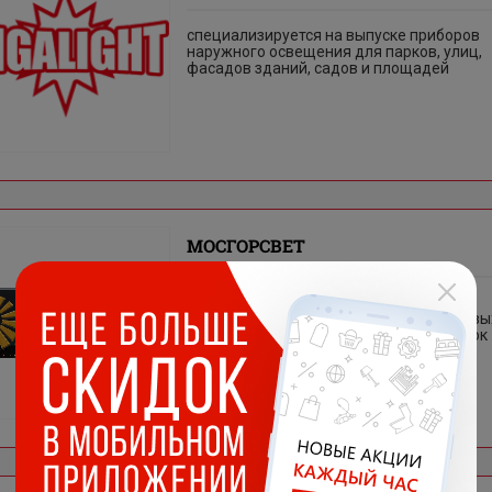
специализируется на выпуске приборов
наружного освещения для парков, улиц,
фасадов зданий, садов и площадей
МОСГОРСВЕТ
“Мосгорсвет” является одним из
крупнейших специализированных сетевы
предприятий по эксплуатации установок
наружного освещения.