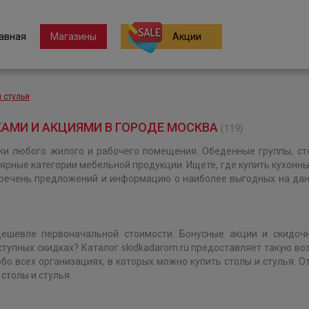
авная
Магазины
Акции
 стулья
КАМИ И АКЦИЯМИ В ГОРОДЕ МОСКВА
(119)
ки любого жилого и рабочего помещения. Обеденные группы, сто
рные категории мебельной продукции. Ищете, где купить кухонны
еречень предложений и информацию о наиболее выгодных на данн
 дешевле первоначальной стоимости. Бонусные акции и скид
ступных скидках? Каталог skidkadarom.ru предоставляет такую 
обо всех организациях, в которых можно купить столы и стулья. 
столы и стулья.