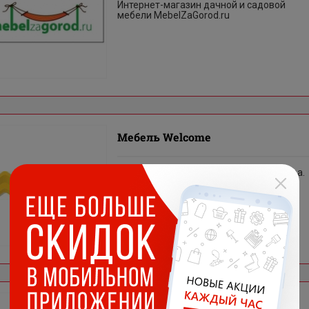
Интернет-магазин дачной и садовой
мебели MebelZaGorod.ru
Мебель Welcome
магазин мебели и предметов интерьера.
ТоннаКраски