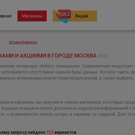
авная
Магазины
Акции
Шторы/Карнизы
АМИ И АКЦИЯМИ В ГОРОДЕ МОСКВА
(325)
лении интерьера любого помещения. Современная индустрия 
 усложняется отсутствием единой базы данных. Каталог сайта sk
мально возможным количеством предложений, а также выбрать и 
орам и карнизам, вы получаете список магазинов, в которых пре
. Каждая позиция в списке дополнена подробной информацией о п
уть о возможности купить шторы и карнизы со скидкой. Для это
шему запросу найдено
325
вариантов