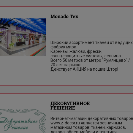
Monado Tex
Широкий ассортимент тканей от ведущих
фабрик мира.
Карнизы, жалюзи, фрески,
солнцезащитные системы, лепнина.
Всего 50 метров от метро "Румянцево" /
20 лет на рынке
Действует АКЦИЯ на пошив Штор!
ДЕКОРАТИВНОЕ
РЕШЕНИЕ
Интернет-магазин декоративных товаро
www.z-decor.ru является розничным
магазином товаров: тканей, карнизов,
декора, обоев, мебели и текстиля.