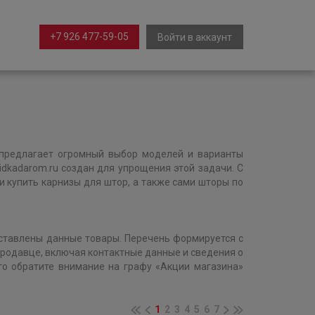
+7 926 477-59-05
Войти в аккаунт
предлагает огромный выбор моделей и варианты
idkadarom.ru создан для упрощения этой задачи. С
купить карнизы для штор, а также сами шторы по
дставлены данные товары. Перечень формируется с
родавце, включая контактные данные и сведения о
го обратите внимание на графу «Акции магазина»
1
2
3
4
5
6
7