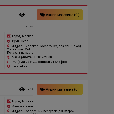
Акции магазина (0 )
2525
Город:
Москва
Румянцево
Адрес:
Киевское шоссе 22 км, вл4 ст1, 1 вход,
2 этаж, пав.254
Показать на карте
Часы работы:
10:00 - 21:00
+7 (495) 928-0...
Показать телефон
monadotex.ru
Акции магазина (0 )
743
в
Город:
Москва
Авиамоторная
Адрес:
Колодезный переулок, д.3, второй