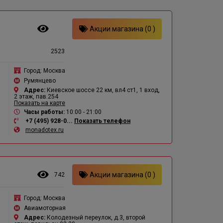
Акции магазина (0 )
2523
Город:
Москва
Румянцево
Адрес:
Киевское шоссе 22 км, вл4 ст1, 1 вход,
2 этаж, пав.254
Показать на карте
Часы работы:
10:00 - 21:00
+7 (495) 928-0...
Показать телефон
monadotex.ru
Акции магазина (0 )
742
в
Город:
Москва
Авиамоторная
Адрес:
Колодезный переулок, д.3, второй