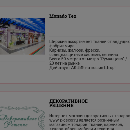
Monado Tex
Широкий ассортимент тканей от ведущих
фабрик мира.
Карнизы, жалюзи, фрески,
солнцезащитные системы, лепнина.
Всего 50 метров от метро "Румянцево" /
20 лет на рынке
Действует АКЦИЯ на пошив Штор!
ДЕКОРАТИВНОЕ
РЕШЕНИЕ
Интернет-магазин декоративных товаро
www.z-decor.ru является розничным
магазином товаров: тканей, карнизов,
декора, обоев, мебели и текстиля.