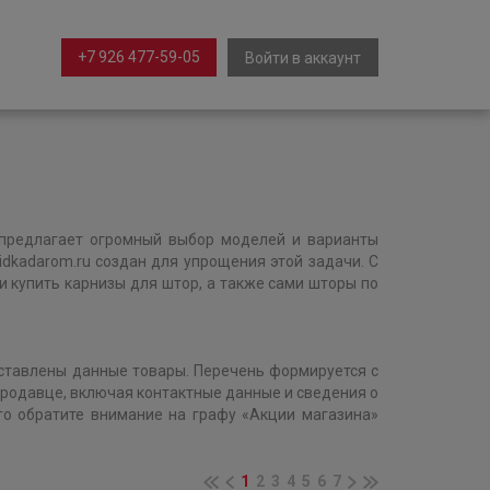
+7 926 477-59-05
Войти в аккаунт
предлагает огромный выбор моделей и варианты
idkadarom.ru создан для упрощения этой задачи. С
купить карнизы для штор, а также сами шторы по
дставлены данные товары. Перечень формируется с
родавце, включая контактные данные и сведения о
го обратите внимание на графу «Акции магазина»
1
2
3
4
5
6
7