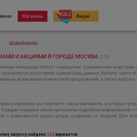
авная
Магазины
Акции
Шторы/Карнизы
АМИ И АКЦИЯМИ В ГОРОДЕ МОСКВА
(325)
лении интерьера любого помещения. Современная индустрия 
 усложняется отсутствием единой базы данных. Каталог сайта sk
мально возможным количеством предложений, а также выбрать и 
орам и карнизам, вы получаете список магазинов, в которых пре
. Каждая позиция в списке дополнена подробной информацией о п
уть о возможности купить шторы и карнизы со скидкой. Для это
шему запросу найдено
325
вариантов